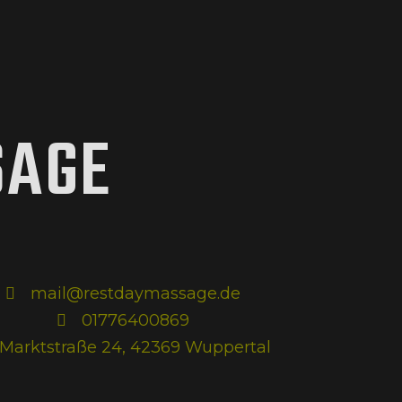
SAGE
mail@restdaymassage.de
01776400869
Marktstraße 24, 42369 Wuppertal