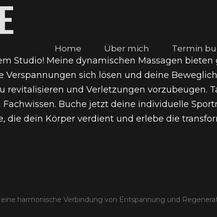
E
Home
Über mich
Termin b
nem Studio! Meine dynamischen Massagen bieten
e Verspannungen sich lösen und deine Beweglichke
 revitalisieren und Verletzungen vorzubeugen. Ta
 Fachwissen. Buche jetzt deine individuelle Spo
e, die dein Körper verdient und erlebe die transfo
eine harmonische Verbindung von Entspannung und Regeneratio