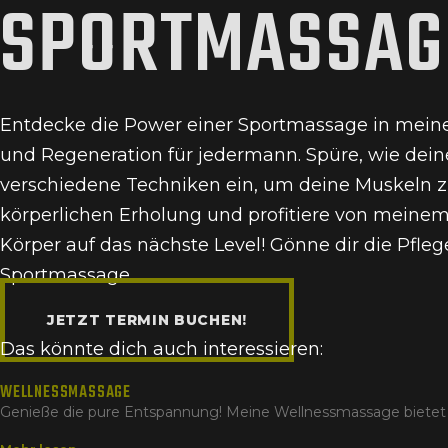
SPORTMASSAG
Zum
Inhalt
wechseln
Entdecke die Power einer Sportmassage in mei
und Regeneration für jedermann. Spüre, wie dein
verschiedene Techniken ein, um deine Muskeln zu
körperlichen Erholung und profitiere von meinem
Körper auf das nächste Level! Gönne dir die Pfleg
Sportmassage.
JETZT TERMIN BUCHEN!
Das könnte dich auch interessieren:
WELLNESSMASSAGE
Genieße die pure Entspannung! Meine Wellnessmassage bietet 