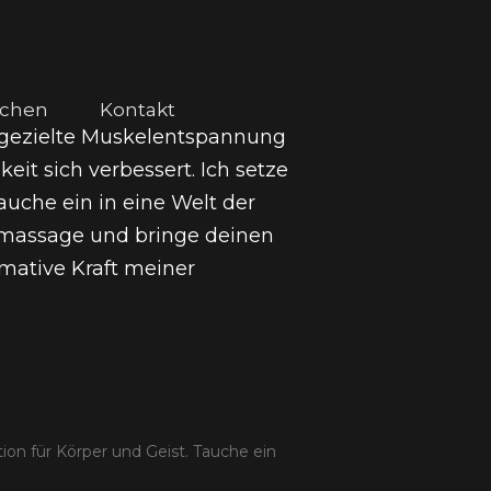
uchen
Kontakt
 gezielte Muskelentspannung
it sich verbessert. Ich setze
uche ein in eine Welt der
rtmassage und bringe deinen
rmative Kraft meiner
n für Körper und Geist. Tauche ein